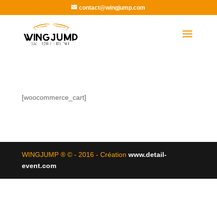
contact@wingjump.com
[woocommerce_cart]
WINGJUMP ® © - 2016 - Création
www.detail-
event.com