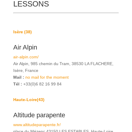
LESSONS
Isère (38)
Air Alpin
air-alpin.com/
Air Alpin, 985 chemin du Tram, 38530 LA FLACHERE,
Isère, France
Mail :
no mail for the moment
Tél :
+33(0)6 82 16 99 84
Haute-Loire(43)
Altitude parapente
www.altitudeparapente.fr/
place du Mézenc 43150 LES ESTABLES, Haute-Loire,