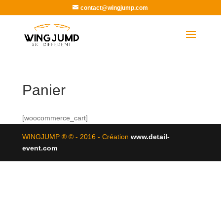
contact@wingjump.com
Panier
[woocommerce_cart]
WINGJUMP ® © - 2016 - Création
www.detail-
event.com